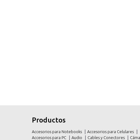
inicio
inicio
Productos
productos
productos
Accesorios para Notebooks
Accesorios para Celulares
promociones
promociones
Accesorios para PC
Audio
Cables y Conectores
Cáma