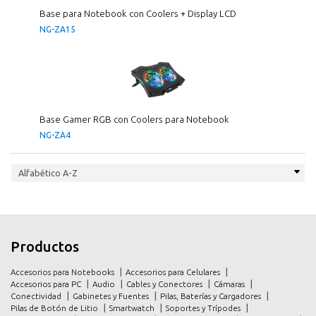
Base para Notebook con Coolers + Display LCD
NG-ZA15
Base Gamer RGB con Coolers para Notebook
NG-ZA4
inicio
inicio
Productos
productos
productos
Accesorios para Notebooks
Accesorios para Celulares
promociones
promociones
Accesorios para PC
Audio
Cables y Conectores
Cámaras
Conectividad
Gabinetes y Fuentes
Pilas, Baterías y Cargadores
contacto
contacto
Pilas de Botón de Litio
Smartwatch
Soportes y Trípodes