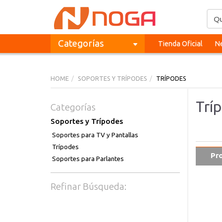
Categorías
Tienda Oficial
Ne
HOME
SOPORTES Y TRÍPODES
TRÍPODES
Trí
Categorías
Soportes y Trípodes
Soportes para TV y Pantallas
Trípodes
Pr
Soportes para Parlantes
Refinar Búsqueda: