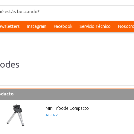
wsletters
Instagram
Facebook
Servicio Técnico
Nosotr
podes
oducto
Mini Trípode Compacto
AT-022