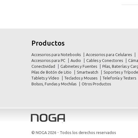
inicio
inicio
Productos
productos
productos
Accesorios para Notebooks
Accesorios para Celulares
promociones
promociones
Accesorios para PC
Audio
Cables y Conectores
Cáma
Conectividad
Gabinetes y Fuentes
Pilas, Baterías y C
contacto
contacto
Pilas de Botón de Litio
Smartwatch
Soportes y Trípod
Tablets y Vídeo
Teclados y Mouses
Telefonía y Testers
Bolsos, Fundas y Mochilas
Otros Productos
© NOGA 2026
- Todos los derechos reservados