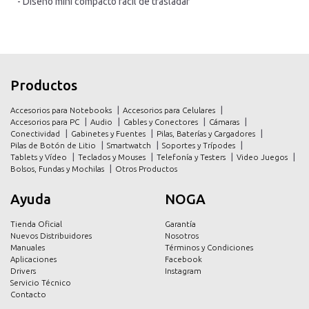
- Diseño mini compacto fácil de trasladar
inicio
inicio
Productos
productos
productos
Accesorios para Notebooks
Accesorios para Celulares
promociones
promociones
Accesorios para PC
Audio
Cables y Conectores
Cámaras
Conectividad
Gabinetes y Fuentes
Pilas, Baterías y Cargadores
contacto
contacto
Pilas de Botón de Litio
Smartwatch
Soportes y Trípodes
Tablets y Vídeo
Teclados y Mouses
Telefonía y Testers
Video Juegos
Bolsos, Fundas y Mochilas
Otros Productos
Ayuda
NOGA
Tienda Oficial
Garantía
Nuevos Distribuidores
Nosotros
Manuales
Términos y Condiciones
Aplicaciones
Facebook
Drivers
Instagram
Servicio Técnico
Contacto