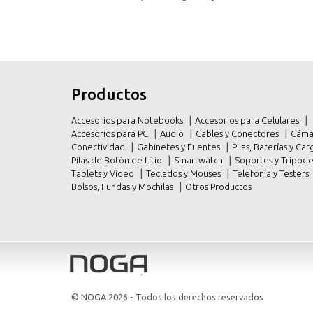
inicio
inicio
Productos
productos
productos
Accesorios para Notebooks
Accesorios para Celulares
promociones
promociones
Accesorios para PC
Audio
Cables y Conectores
Cáma
Conectividad
Gabinetes y Fuentes
Pilas, Baterías y C
contacto
contacto
Pilas de Botón de Litio
Smartwatch
Soportes y Trípod
Tablets y Vídeo
Teclados y Mouses
Telefonía y Testers
Bolsos, Fundas y Mochilas
Otros Productos
© NOGA 2026
- Todos los derechos reservados