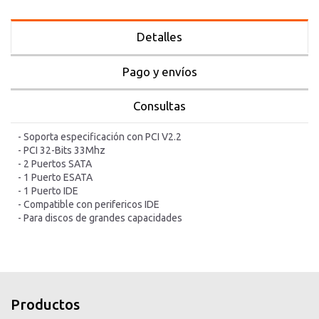
Detalles
Pago y envíos
Consultas
- Soporta especificación con PCI V2.2
- PCI 32-Bits 33Mhz
- 2 Puertos SATA
- 1 Puerto ESATA
- 1 Puerto IDE
- Compatible con perifericos IDE
- Para discos de grandes capacidades
inicio
inicio
Productos
productos
productos