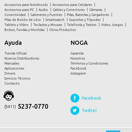
Accesorios para Notebooks
Accesorios para Celulares
promociones
promociones
Accesorios para PC
Audio
Cables y Conectores
Cámaras
Conectividad
Gabinetes y Fuentes
Pilas, Baterías y Cargadores
contacto
contacto
Pilas de Botón de Litio
Smartwatch
Soportes y Trípodes
Tablets y Vídeo
Teclados y Mouses
Telefonía y Testers
Video Juegos
Bolsos, Fundas y Mochilas
Otros Productos
Ayuda
NOGA
Tienda Oficial
Garantía
Nuevos Distribuidores
Nosotros
Manuales
Términos y Condiciones
Aplicaciones
Facebook
Drivers
Instagram
Servicio Técnico
Contacto
Facebook
5237-0770
(54 11)
Twitter