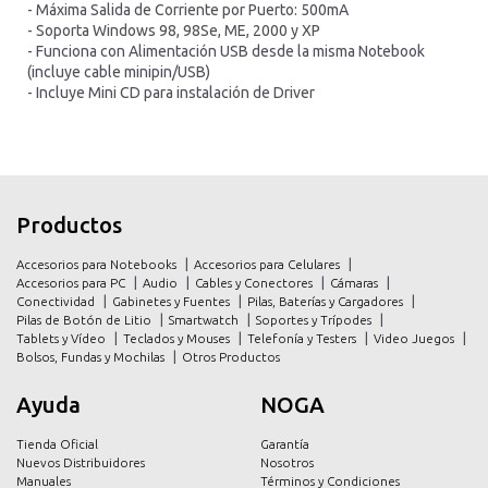
- Máxima Salida de Corriente por Puerto: 500mA
- Soporta Windows 98, 98Se, ME, 2000 y XP
- Funciona con Alimentación USB desde la misma Notebook
(incluye cable minipin/USB)
- Incluye Mini CD para instalación de Driver
inicio
inicio
Productos
productos
productos
Accesorios para Notebooks
Accesorios para Celulares
promociones
promociones
Accesorios para PC
Audio
Cables y Conectores
Cámaras
Conectividad
Gabinetes y Fuentes
Pilas, Baterías y Cargadores
contacto
contacto
Pilas de Botón de Litio
Smartwatch
Soportes y Trípodes
Tablets y Vídeo
Teclados y Mouses
Telefonía y Testers
Video Juegos
Bolsos, Fundas y Mochilas
Otros Productos
Ayuda
NOGA
Tienda Oficial
Garantía
Nuevos Distribuidores
Nosotros
Manuales
Términos y Condiciones