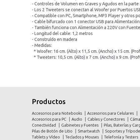
- Controles de Volumen en Graves y Agudos en la parte 
- Los 2 Tweeters se conectan al Woofer por Puertos US
- Compatible con PC, Smartphone, MP3 Player y otros po
- Cable bifurcado con 1 conector USB para Alimentación
- También funciona con Alimentación a 220V con Fuente
- Longitud del cable: 1,2 metros
- Construído en madera
- Medidas:
* Woofer: 16 cm. (Alto) x 11,5 cm. (Ancho) x 15 cm. (Pro
* Tweeters: 10,5 cm. (Alto) x 7 cm. (Ancho) x 9 cm. (Pro
inicio
inicio
Productos
productos
productos
Accesorios para Notebooks
Accesorios para Celulares
promociones
promociones
Accesorios para PC
Audio
Cables y Conectores
Cáma
Conectividad
Gabinetes y Fuentes
Pilas, Baterías y C
contacto
contacto
Pilas de Botón de Litio
Smartwatch
Soportes y Trípod
Tablets y Vídeo
Teclados y Mouses
Telefonía y Testers