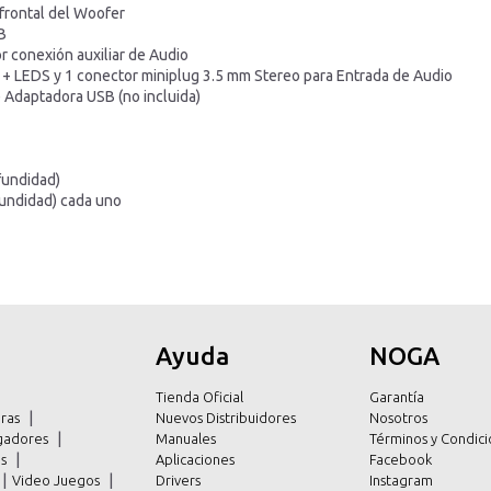
frontal del Woofer
B
r conexión auxiliar de Audio
 + LEDS y 1 conector miniplug 3.5 mm Stereo para Entrada de Audio
 Adaptadora USB (no incluida)
fundidad)
fundidad) cada uno
Ayuda
NOGA
Tienda Oficial
Garantía
ras
Nuevos Distribuidores
Nosotros
argadores
Manuales
Términos y Condici
es
Aplicaciones
Facebook
Video Juegos
Drivers
Instagram