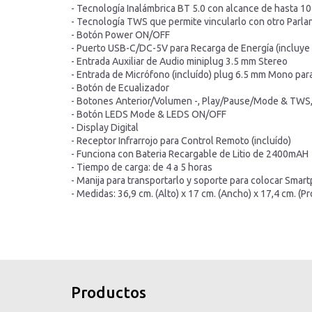
- Tecnología Inalámbrica BT 5.0 con alcance de hasta 1
- Tecnología TWS que permite vincularlo con otro Parl
- Botón Power ON/OFF
- Puerto USB-C/DC-5V para Recarga de Energía (incluy
- Entrada Auxiliar de Audio miniplug 3.5 mm Stereo
- Entrada de Micrófono (incluído) plug 6.5 mm Mono par
- Botón de Ecualizador
- Botones Anterior/Volumen -, Play/Pause/Mode & TWS
- Botón LEDS Mode & LEDS ON/OFF
- Display Digital
- Receptor Infrarrojo para Control Remoto (incluído)
- Funciona con Bateria Recargable de Litio de 2400mAH
- Tiempo de carga: de 4 a 5 horas
- Manija para transportarlo y soporte para colocar Smar
- Medidas: 36,9 cm. (Alto) x 17 cm. (Ancho) x 17,4 cm. (P
inicio
inicio
Productos
productos
productos