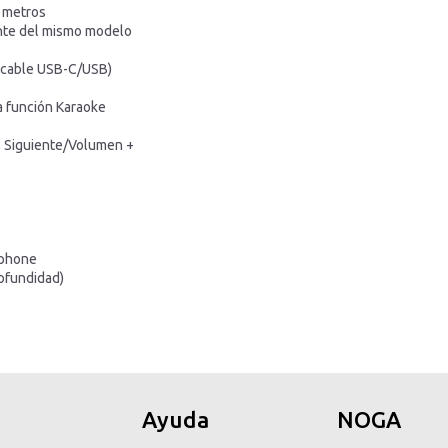
0 metros
ante del mismo modelo
e cable USB-C/USB)
a función Karaoke
, Siguiente/Volumen +
tphone
rofundidad)
Ayuda
NOGA