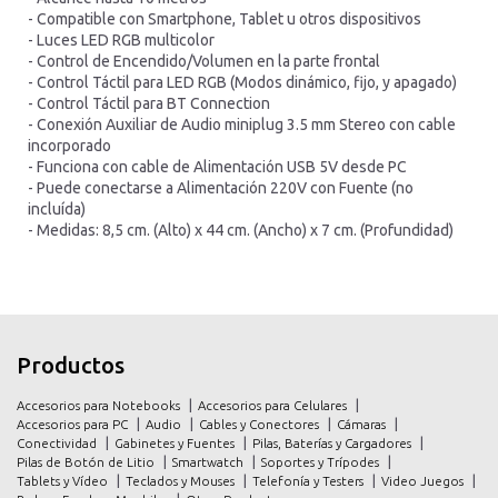
- Compatible con Smartphone, Tablet u otros dispositivos
- Luces LED RGB multicolor
- Control de Encendido/Volumen en la parte frontal
- Control Táctil para LED RGB (Modos dinámico, fijo, y apagado)
- Control Táctil para BT Connection
- Conexión Auxiliar de Audio miniplug 3.5 mm Stereo con cable
incorporado
- Funciona con cable de Alimentación USB 5V desde PC
- Puede conectarse a Alimentación 220V con Fuente (no
incluída)
- Medidas: 8,5 cm. (Alto) x 44 cm. (Ancho) x 7 cm. (Profundidad)
inicio
inicio
Productos
productos
productos
Accesorios para Notebooks
Accesorios para Celulares
promociones
promociones
Accesorios para PC
Audio
Cables y Conectores
Cámaras
Conectividad
Gabinetes y Fuentes
Pilas, Baterías y Cargadores
contacto
contacto
Pilas de Botón de Litio
Smartwatch
Soportes y Trípodes
Tablets y Vídeo
Teclados y Mouses
Telefonía y Testers
Video Juegos