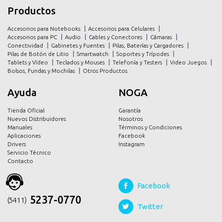
Productos
productos
productos
Accesorios para Notebooks
Accesorios para Celulares
promociones
promociones
Accesorios para PC
Audio
Cables y Conectores
Cámaras
Conectividad
Gabinetes y Fuentes
Pilas, Baterías y Cargadores
contacto
contacto
Pilas de Botón de Litio
Smartwatch
Soportes y Trípodes
Tablets y Vídeo
Teclados y Mouses
Telefonía y Testers
Video Juegos
Bolsos, Fundas y Mochilas
Otros Productos
Ayuda
NOGA
Tienda Oficial
Garantía
Nuevos Distribuidores
Nosotros
Manuales
Términos y Condiciones
Aplicaciones
Facebook
Drivers
Instagram
Servicio Técnico
Contacto
Facebook
5237-0770
(54 11)
Twitter